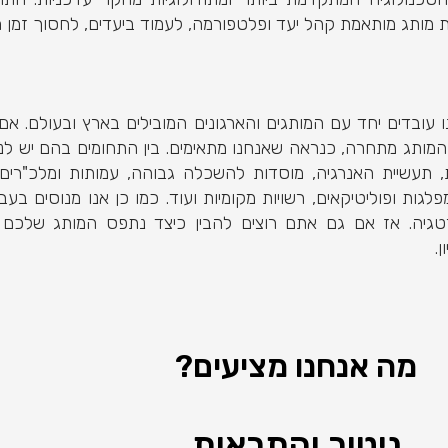
ותג מותאמת קהל יעד ופלטפורמה, לעמוד ביעדים, לחסוך זמן רב 
ם כבר שנים משנת 2009 ועד היום אנו עובדים יחד עם המותגים והארגונים המובילים בארץ ו
תג מתחרה, כנראה שאנחנו מתאימים. בין התחומים בהם יש לנו ני
נית, תעשיית האנרגיה, מוסדות להשכלה גבוהה, עמותות ומלכ"רי
גות ופוליטיקאים, רשויות מקומיות ועוד. כמו כן אנו מנוסים בעב
טגיה. אז אם גם אתם רוצים להבין כיצד נתפס המותג שלכם 
.
מה אנחנו מציעים?
ניטור והתראות