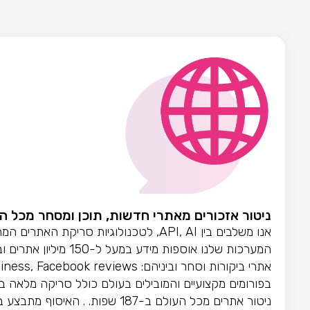
ניטור אזכורים מאתרי חדשות, תוכן ומסחר מכל ה
אנו משלבים בין API, AI, לטכנולוגיות סריקת האתרים המתקדמת בעולם. זאת כדי שנוכל לספק את המידע המקיף והמדויק ביותר, במהירות גבוהה.
המערכות שלנו אוספות מידע במעל ל-150 מיליון אתרים וביניהם: אתרי חדשות ארציים, מקומיים ובין לאומיים. בלוגים מובילים וגם נישתיים יותר.
אתרי ביקורות וסחר וביניהם: Amazon, TripAdvisor, Google my business, Facebook reviews ועוד...
בפורומים מקצועיים והמובילים בעולם כולל סריקה מלאה ב-Reddit ביקורות גולשים בחנויות האפליקציות Google play store ו unes store
ניטור אתרים מכל העולם ב-187